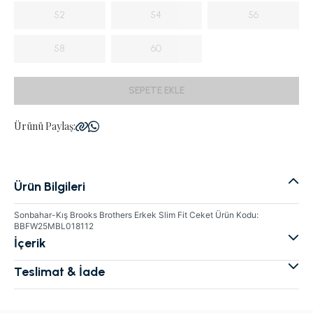
52
54
56
58
60
SEPETE EKLE
Ürünü Paylaş:
Ürün Bilgileri
Sonbahar-Kış Brooks Brothers Erkek Slim Fit Ceket Ürün Kodu:
BBFW25MBL018112
İçerik
Teslimat & İade