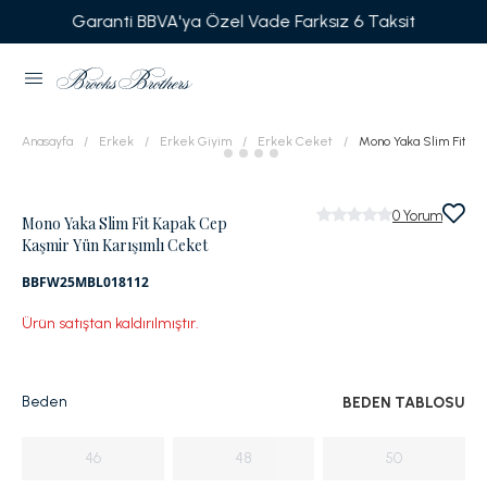
Garanti BBVA'ya Özel Vade Farksız 6 Taksit
Anasayfa
Erkek
Erkek Giyim
Erkek Ceket
Mono Yaka Slim Fit Ka
0
Yorum
Mono Yaka Slim Fit Kapak Cep
Kaşmir Yün Karışımlı Ceket
BBFW25MBL018112
Ürün satıştan kaldırılmıştır.
Beden
BEDEN TABLOSU
46
48
50