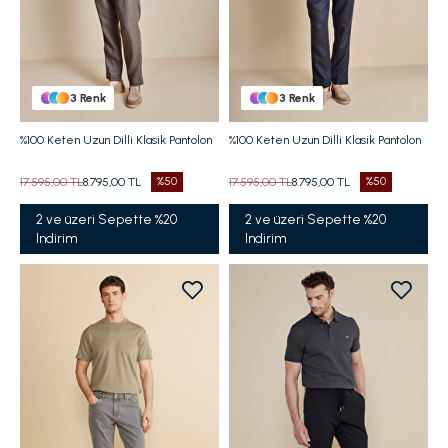
3
Renk
3
Renk
%100 Keten Uzun Dilli Klasik Pantolon
%100 Keten Uzun Dilli Klasik Pantolon
17.595,00 TL
8.795,00 TL
%50
17.595,00 TL
8.795,00 TL
%50
2 ve üzeri Sepette %20
2 ve üzeri Sepette %20
Indirim
Indirim