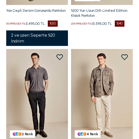
Yan Cepli Denim Görünümlü Pantolon
%100 Yün Uzun Dilli Limited Edition
Klasik Pantolon
10.995,00 TL
5.495,00 TL
%50
25.995,00 TL
15.595,00 TL
%40
2 ve üzeri Sepette %20
Indirim
2
Renk
4
Renk