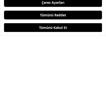
%100 Yün Uzun Dilli Limited Edition
İçten Bağcıklı Jogger Performans
Klasik Pantolon
Pantolon
12.995,00 TL
25.995,00 TL
15.595,00 TL
%40
Anasayfa
Ara
Sepet
Favori
Hesabım
3
Renk
Premium Essentials Yıkamalı Petek
Yan Beli Lastikli Gofre Jogger
Desen Lyocell Pantolon
Pantolon
10.995,00 TL
5.495,00 TL
%50
10.995,00 TL
5.495,00 TL
%50