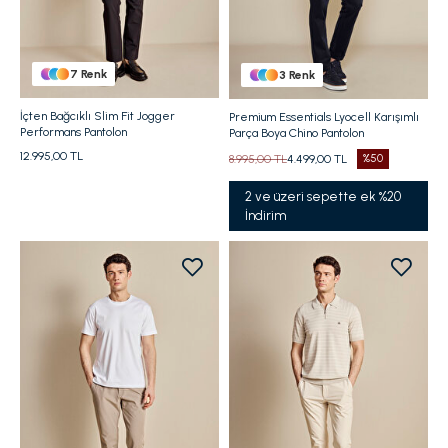
7
Renk
3
Renk
İçten Bağcıklı Slim Fit Jogger
Premium Essentials Lyocell Karışımlı
Performans Pantolon
Parça Boya Chino Pantolon
12.995,00 TL
8.995,00 TL
4.499,00 TL
%50
2 ve üzeri sepette ek %20
İndirim