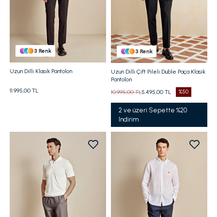
3
Renk
3
Renk
Uzun Dilli Klasik Pantolon
Uzun Dilli Çift Pileli Duble Paça Klasik
Pantolon
11.995,00 TL
10.995,00 TL
5.495,00 TL
%50
2 ve üzeri Sepette %20
Indirim