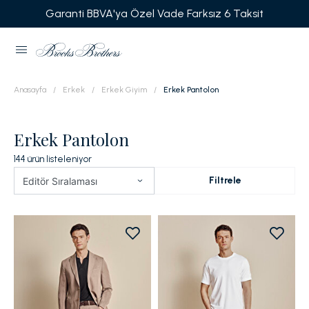
Garanti BBVA'ya Özel Vade Farksız 6 Taksit
Anasayfa
Erkek
Erkek Giyim
Erkek Pantolon
Erkek Pantolon
144
ürün listeleniyor
Filtrele
Editör Sıralaması