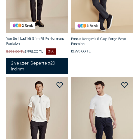
2
Renk
3
Renk
Yan Beli Lastikli Slim Fit Performans
Pamuk Karışımlı 5 Cep Parça Boya
Pantolon
Pantolon
12.995,00 TL
11.995,00 TL
5.995,00 TL
%50
2 ve üzeri Sepette %20
Indirim