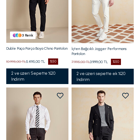
3
Renk
Duble Paça Parça Boya Chino Pantolon
İçten Bağcıklı Jogger Performans
Pantolon
10.995,00 TL
5.495,00 TL
%50
7.995,00 TL
3.999,00 TL
%50
2 ve üzeri Sepette %20
2 ve üzeri sepette ek %20
Indirim
İndirim