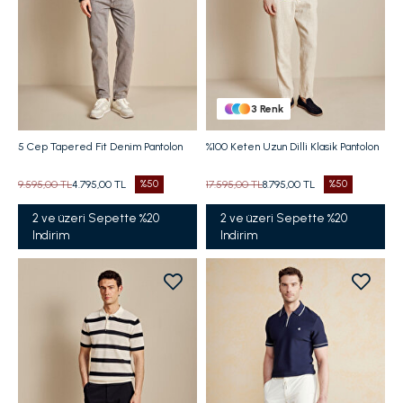
3
Renk
5 Cep Tapered Fit Denim Pantolon
%100 Keten Uzun Dilli Klasik Pantolon
9.595,00 TL
4.795,00 TL
%50
17.595,00 TL
8.795,00 TL
%50
2 ve üzeri Sepette %20
2 ve üzeri Sepette %20
Indirim
Indirim