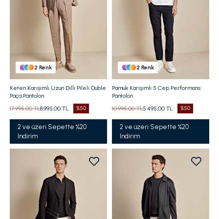
2
Renk
2
Renk
Keten Karışımlı Uzun Dilli Pileli Duble
Pamuk Karışımlı 5 Cep Performans
Paça Pantolon
Pantolon
17.995,00 TL
8.995,00 TL
%50
10.995,00 TL
5.495,00 TL
%50
2 ve üzeri Sepette %20
2 ve üzeri Sepette %20
Indirim
Indirim