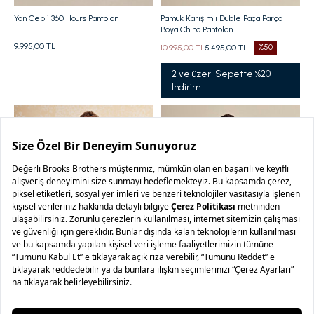
Yan Cepli 360 Hours Pantolon
Pamuk Karışımlı Duble Paça Parça
Boya Chino Pantolon
9.995,00 TL
10.995,00 TL
5.495,00 TL
%50
2 ve üzeri Sepette %20
Indirim
2
Renk
5
Renk