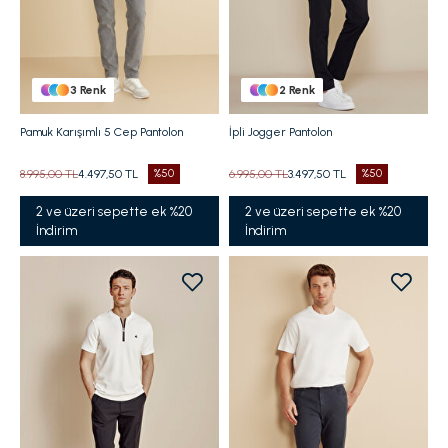
3
Renk
2
Renk
Pamuk Karışımlı 5 Cep Pantolon
İpli Jogger Pantolon
8.995,00 TL
4.497,50 TL
%50
6.995,00 TL
3.497,50 TL
%50
2 ve üzeri sepette ek %20
2 ve üzeri sepette ek %20
İndirim
İndirim