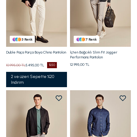
3
Renk
7
Renk
Duble Paça Parça Boya Chino Pantolon
İçten Bağcıklı Slim Fit Jogger
Performans Pantolon
12.995,00 TL
10.995,00 TL
5.495,00 TL
%50
2 ve üzeri Sepette %20
Indirim