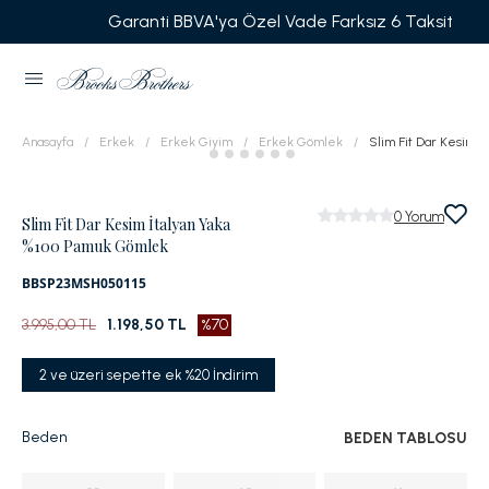
Garanti BBVA'ya Özel Vade Farksız 6 Taksit
Anasayfa
Erkek
Erkek Giyim
Erkek Gömlek
Slim Fit Dar Kesim 
0
Yorum
Slim Fit Dar Kesim İtalyan Yaka
%100 Pamuk Gömlek
BBSP23MSH050115
3.995,00 TL
1.198,50 TL
%70
2 ve üzeri sepette ek %20 İndirim
Beden
BEDEN TABLOSU