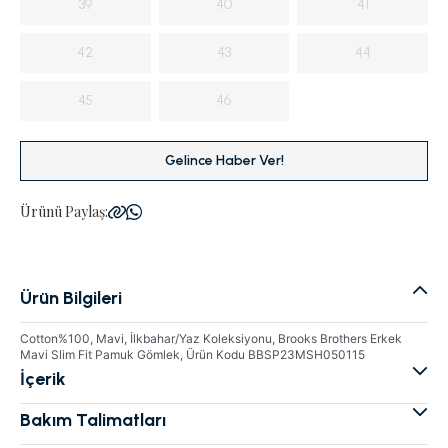
39
40
41
42
43
44
45
46
Gelince Haber Ver!
Ürünü Paylaş:
Ürün Bilgileri
Cotton%100, Mavi, İlkbahar/Yaz Koleksiyonu, Brooks Brothers Erkek
Mavi Slim Fit Pamuk Gömlek, Ürün Kodu BBSP23MSH050115
İçerik
Bakım Talimatları