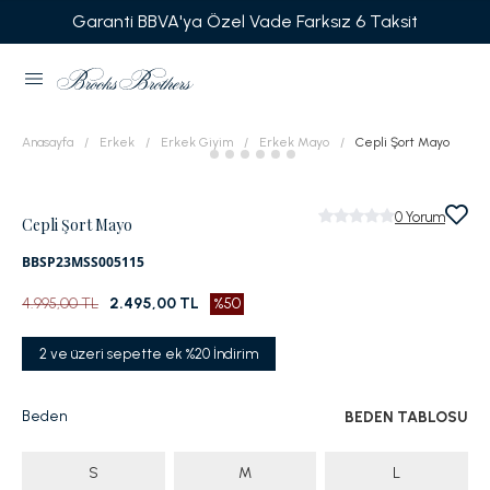
Garanti BBVA'ya Özel Vade Farksız 6 Taksit
Anasayfa
Erkek
Erkek Giyim
Erkek Mayo
Cepli Şort Mayo
0
Yorum
Cepli Şort Mayo
BBSP23MSS005115
4.995,00 TL
2.495,00 TL
%50
2 ve üzeri sepette ek %20 İndirim
Beden
BEDEN TABLOSU
S
M
L