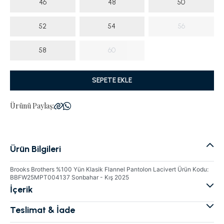
46
48
50
52
54
56
58
60
SEPETE EKLE
Ürünü Paylaş:
Ürün Bilgileri
Brooks Brothers %100 Yün Klasik Flannel Pantolon Lacivert Ürün Kodu:
BBFW25MPT004137 Sonbahar - Kış 2025
İçerik
Teslimat & İade