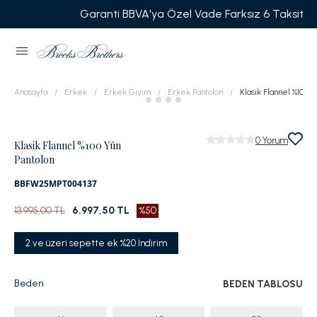
Garanti BBVA'ya Özel Vade Farksız 6 Taksit
Anasayfa
Erkek
Erkek Giyim
Erkek Pantolon
Klasik Flannel %100 Y
0
Yorum
Klasik Flannel %100 Yün
Pantolon
BBFW25MPT004137
13.995,00 TL
6.997,50 TL
%50
2 ve üzeri sepette ek %20 İndirim
Beden
BEDEN TABLOSU