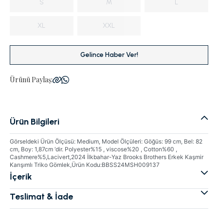
S
M
L
XL
XXL
Gelince Haber Ver!
Ürünü Paylaş:
Ürün Bilgileri
Görseldeki Ürün Ölçüsü: Medium, Model Ölçüleri: Göğüs: 99 cm, Bel: 82
cm, Boy: 1,87cm ‘dir. Polyester%15 , viscose%20 , Cotton%60 ,
Cashmere%5,Lacivert,2024 İlkbahar-Yaz Brooks Brothers Erkek Kaşmir
Karışımlı Triko Gömlek,Ürün Kodu:BBSS24MSH009137
İçerik
Teslimat & İade