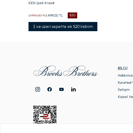
100% İpek Kravat
2.995,00 TL
1.499,00 TL
%50
2 ve üzeri sepette ek %20 İndirim
BILGI
Hakkımız
Kurumsal 
İletişim
Kişisel Ve