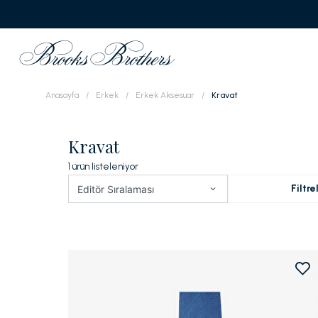
Anasayfa
Erkek
Erkek Aksesuar
Kravat
Kravat
1
ürün listeleniyor
Filtre
Editör Sıralaması