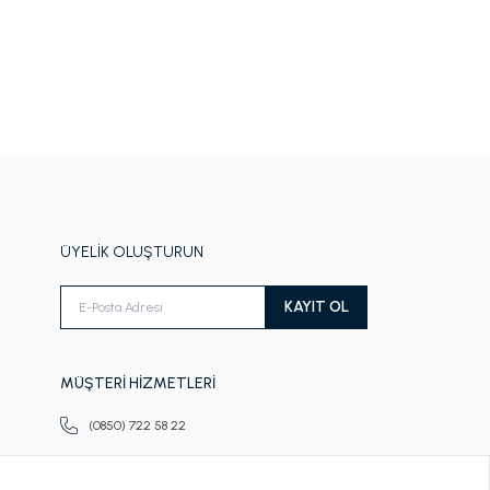
ÜYELİK OLUŞTURUN
KAYIT OL
MÜŞTERİ HİZMETLERİ
(0850) 722 58 22
Pazartesi-Cuma