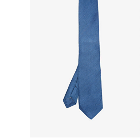
Beden Seç
O-S