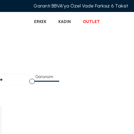
Garanti BBVA'ya Özel Vade Farksız 6 Taksit
ERKEK
KADIN
OUTLET
Görünüm
le