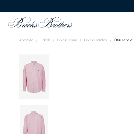
Anasayfa
Erkek
Erkek Giyim
Erkek Gömlek
Ütü Gerekti