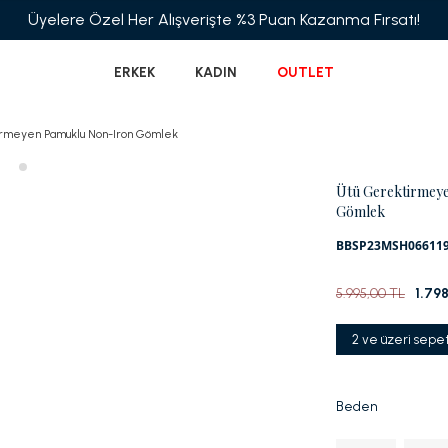
Üyelere Özel Her Alışverişte %3 Puan Kazanma Fırsatı!
ERKEK
KADIN
OUTLET
rmeyen Pamuklu Non-Iron Gömlek
Ütü Gerektirmey
Gömlek
BBSP23MSH06611
5.995,00 TL
1.79
2 ve üzeri sepe
Beden