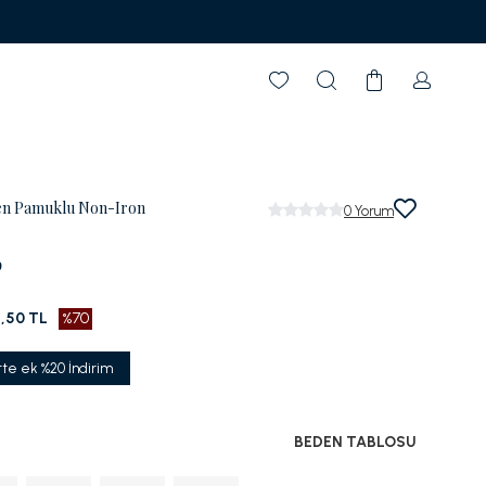
en Pamuklu Non-Iron
0
Yorum
9
8,50 TL
%70
tte ek %20 İndirim
BEDEN TABLOSU