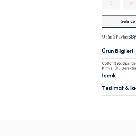
S
M
Gelince
Ürünü Paylaş:
Ürün Bilgileri
Cotton%95, Spandex%
Kırmızı Ütü Gerek
İçerik
Teslimat & İ