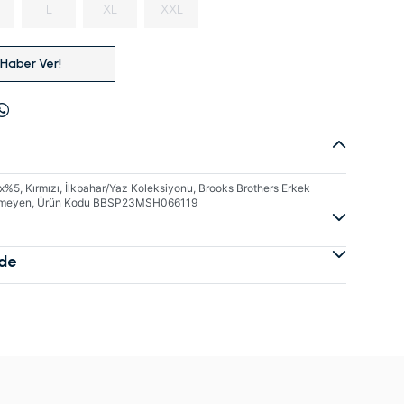
L
XL
XXL
 Haber Ver!
5, Kırmızı, İlkbahar/Yaz Koleksiyonu, Brooks Brothers Erkek
tirmeyen, Ürün Kodu BBSP23MSH066119
ade