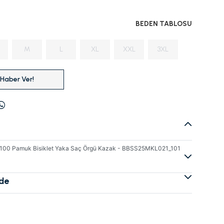
BEDEN TABLOSU
M
L
XL
XXL
3XL
 Haber Ver!
 %100 Pamuk Bisiklet Yaka Saç Örgü Kazak - BBSS25MKL021_101
ade