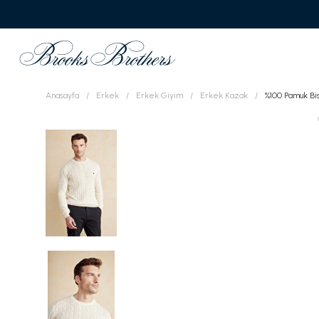
Anasayfa
Erkek
Erkek Giyim
Erkek Kazak
%100 Pamuk Bi