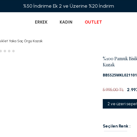
%50 İndirime Ek 2 ve Üzerine %20 İndirim
ERKEK
KADIN
OUTLET
siklet Yaka Saç Örgü Kazak
%100 Pamuk Bisik
Kazak
BBSS25MKL021101
5.995,00 TL
2.99
2 ve üzeri sepe
Seçilen Renk :