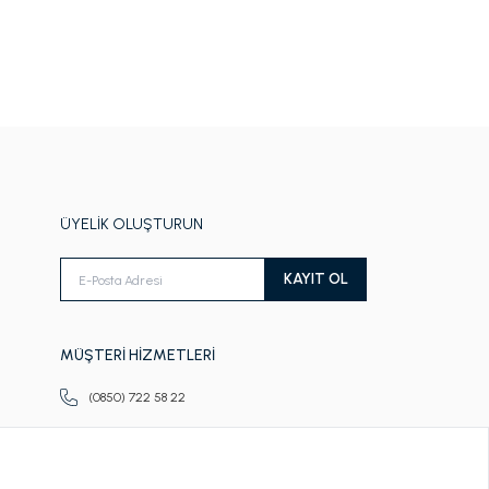
ÜYELİK OLUŞTURUN
KAYIT OL
MÜŞTERİ HİZMETLERİ
(0850) 722 58 22
Pazartesi-Cuma
09.00-18.00