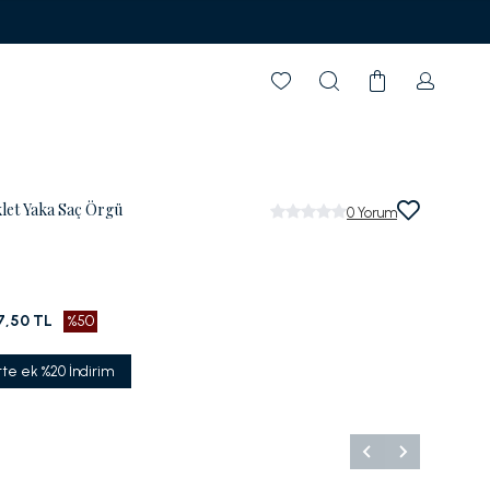
let Yaka Saç Örgü
0
Yorum
7,50 TL
%50
tte ek %20 İndirim