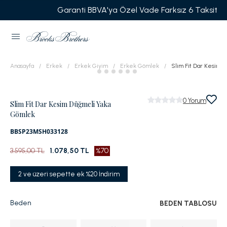
Garanti BBVA'ya Özel Vade Farksız 6 Taksit
Anasayfa
Erkek
Erkek Giyim
Erkek Gömlek
Slim Fit Dar Kesim 
0
Yorum
Slim Fit Dar Kesim Düğmeli Yaka
Gömlek
BBSP23MSH033128
3.595,00 TL
1.078,50 TL
%70
2 ve üzeri sepette ek %20 İndirim
Beden
BEDEN TABLOSU