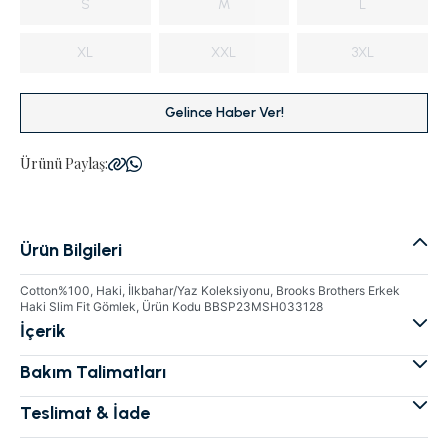
S
M
L
XL
XXL
3XL
Gelince Haber Ver!
Ürünü Paylaş:
Ürün Bilgileri
Cotton%100, Haki, İlkbahar/Yaz Koleksiyonu, Brooks Brothers Erkek
Haki Slim Fit Gömlek, Ürün Kodu BBSP23MSH033128
İçerik
Bakım Talimatları
Teslimat & İade