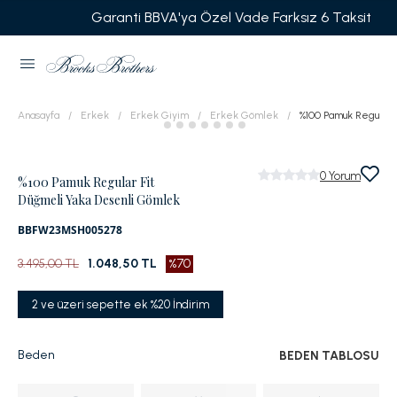
Garanti BBVA'ya Özel Vade Farksız 6 Taksit
Anasayfa
Erkek
Erkek Giyim
Erkek Gömlek
%100 Pamuk Regular 
0
Yorum
%100 Pamuk Regular Fit
Düğmeli Yaka Desenli Gömlek
BBFW23MSH005278
3.495,00 TL
1.048,50 TL
%70
2 ve üzeri sepette ek %20 İndirim
Beden
BEDEN TABLOSU