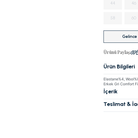
44
46
58
60
Gelince
Ürünü Paylaş:
Ürün Bilgileri
Elastane%4, Wool%88
Erkek Gri Comfort 
İçerik
Teslimat & İ