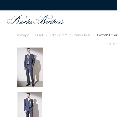
Anasayfa
Erkek
Erkek Giyim
Takım Elbise
Comfort Fit R