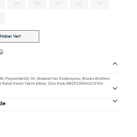
48
50
52
54
56
 Haber Ver!
, Polyamide%8, Gri, İlkbahar/Yaz Koleksiyonu, Brooks Brothers
Fit Rahat Kesim Takım Elbise, Ürün Kodu BBSP23MSU010104
ade