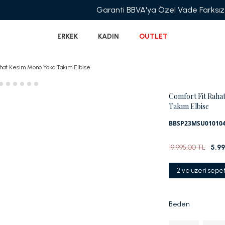
Garanti BBVA'ya Özel Vade Farksız 6 Taksit
ERKEK
KADIN
OUTLET
ahat Kesim Mono Yaka Takım Elbise
Comfort Fit Raha
Takım Elbise
BBSP23MSU01010
19.995,00 TL
5.9
2 ve üzeri sepe
Beden