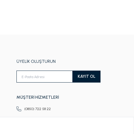
ÜYELİK OLUŞTURUN
KAYIT OL
MÜŞTERİ HİZMETLERİ
(0850) 722 58 22
Pazartesi-Cuma
09.00-18.00