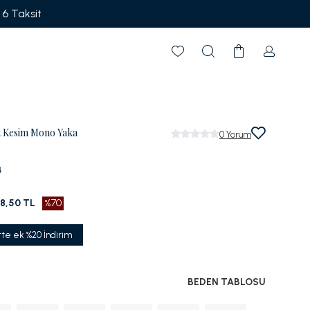
t Kesim Mono Yaka
0
Yorum
4
98,50 TL
%70
tte ek %20 İndirim
BEDEN TABLOSU