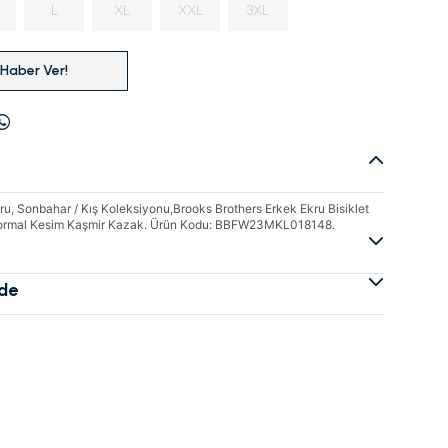
L
XL
XXL
3XL
 Haber Ver!
, Sonbahar / Kış Koleksiyonu,Brooks Brothers Erkek Ekru Bisiklet
Normal Kesim Kaşmir Kazak. Ürün Kodu: BBFW23MKL018148.
ade