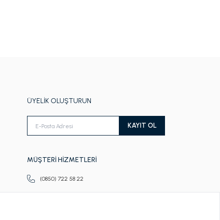
ÜYELİK OLUŞTURUN
KAYIT OL
MÜŞTERİ HİZMETLERİ
(0850) 722 58 22
Pazartesi-Cuma
09.00-18.00