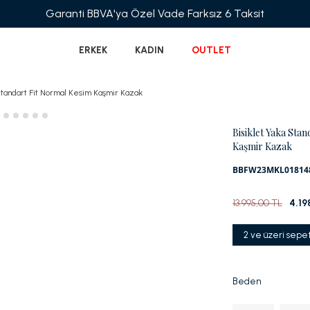
Garanti BBVA'ya Özel Vade Farksız 6 Taksit
ERKEK
KADIN
OUTLET
Standart Fit Normal Kesim Kaşmir Kazak
Bisiklet Yaka Sta
Kaşmir Kazak
BBFW23MKL01814
13.995,00 TL
4.19
2 ve üzeri sepe
Beden