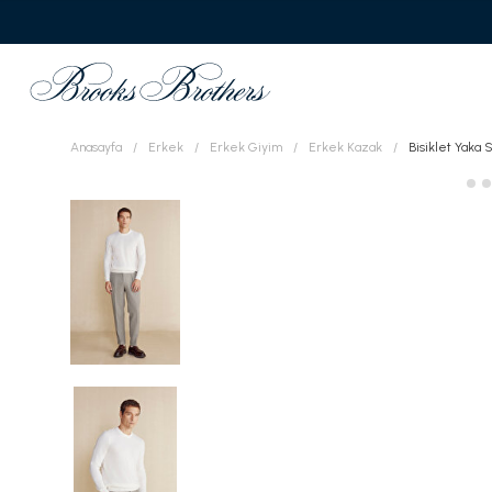
Anasayfa
Erkek
Erkek Giyim
Erkek Kazak
Bisiklet Yaka 