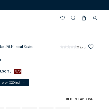
ndart Fit Normal Kesim
0
Yorum
8
8,50 TL
%70
tte ek %20 İndirim
BEDEN TABLOSU