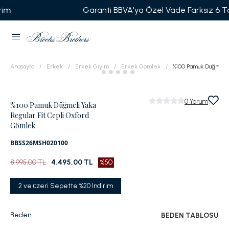
Garanti BBVA'ya Özel Vade Farksız 6 Taksit
Anasayfa
Erkek
Erkek Giyim
Erkek Gömlek
%100 Pamuk Düğmeli 
0
Yorum
%100 Pamuk Düğmeli Yaka
Regular Fit Cepli Oxford
Gömlek
BBSS26MSH020100
8.995,00 TL
4.495,00 TL
%50
2 ve üzeri Sepette %20 Indirim
Beden
BEDEN TABLOSU