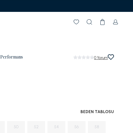
 Özel Vade Farksız 6 Taksit
i Performans
0
Yorum
BEDEN TABLOSU
50
52
54
56
58