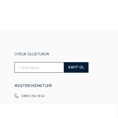
ÜYELİK OLUŞTURUN
KAYIT OL
MÜŞTERİ HİZMETLERİ
(0850) 722 58 22
Pazartesi-Cuma
09.00-18.00