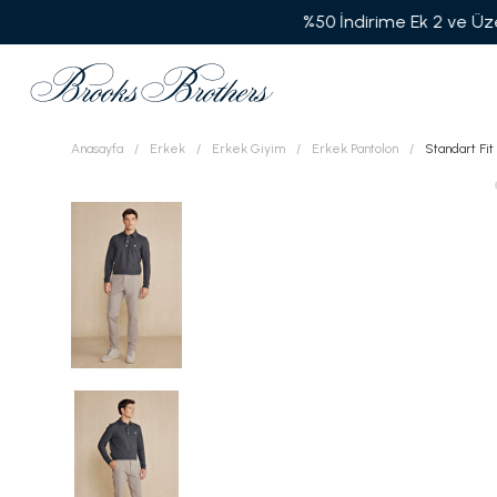
Anasayfa
Erkek
Erkek Giyim
Erkek Pantolon
Standart Fit