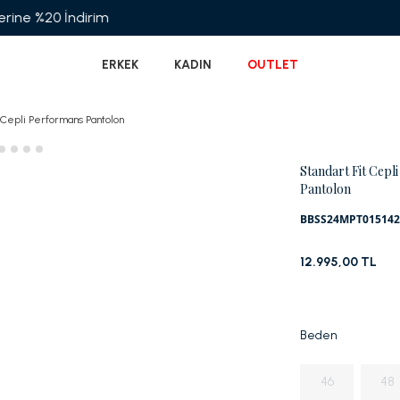
Garanti BBVA'ya
ERKEK
KADIN
OUTLET
 Cepli Performans Pantolon
Standart Fit Cepl
Pantolon
BBSS24MPT015142
12.995,00 TL
Beden
46
48