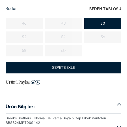
Beden
BEDEN TABLOSU
46
48
50
52
54
56
58
60
SEPETE EKLE
Ürünü Paylaş:
Ürün Bilgileri
Brooks Brothers - Normal Bel Parça Boya 5 Cep Erkek Pantolon -
BBSS24MPT009_142