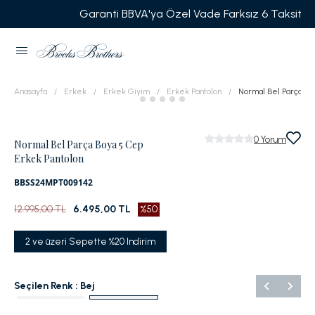
Garanti BBVA'ya Özel Vade Farksız 6 Taksit
Anasayfa
Erkek
Erkek Giyim
Erkek Pantolon
Normal Bel Parça Bo
0
Yorum
Normal Bel Parça Boya 5 Cep
Erkek Pantolon
BBSS24MPT009142
12.995,00 TL
6.495,00 TL
%50
2 ve üzeri Sepette %20 Indirim
Seçilen Renk :
Bej