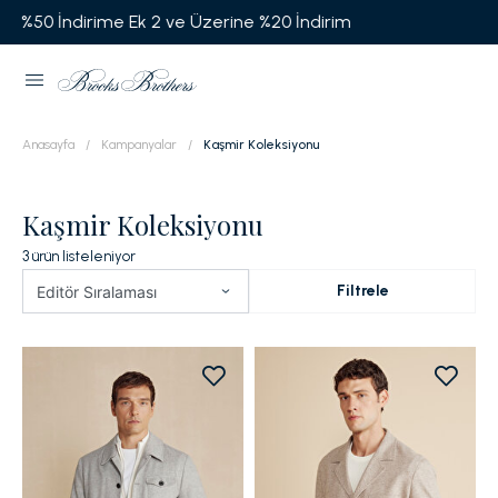
%20 İndirim
Garanti BBVA'ya Özel Vade Fark
Anasayfa
Kampanyalar
Kaşmir Koleksiyonu
Kaşmir Koleksiyonu
3
ürün listeleniyor
Filtrele
Editör Sıralaması