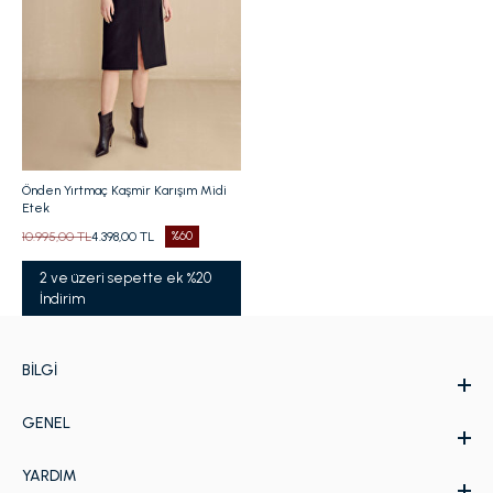
Önden Yırtmaç Kaşmir Karışım Midi
Etek
10.995,00 TL
4.398,00 TL
%60
2 ve üzeri sepette ek %20
İndirim
BILGI
GENEL
Hakkımızda
Kurumsal Web Sitesi
YARDIM
İletişim
Kampanyalar