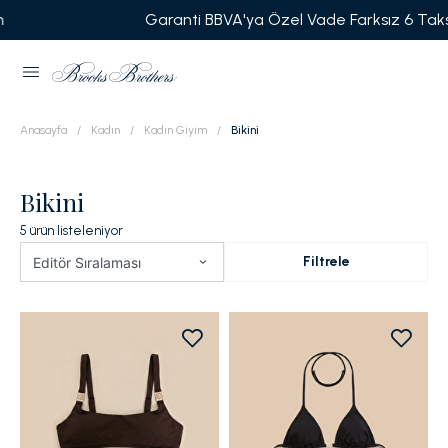
Garanti BBVA'ya Özel Vade Farksız 6 Taksit
Anasayfa
Kadın
Kadın Giyim
Bikini
Bikini
5
ürün listeleniyor
Filtrele
Editör Sıralaması