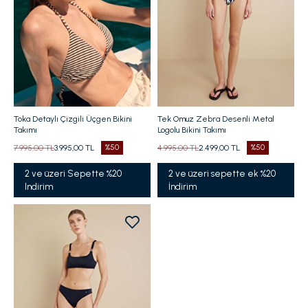
Toka Detaylı Çizgili Üçgen Bikini
Tek Omuz Zebra Desenli Metal
Takımı
Logolu Bikini Takımı
7.995,00 TL
3.995,00 TL
%50
4.995,00 TL
2.499,00 TL
%50
2 ve üzeri Sepette %20
2 ve üzeri sepette ek %20
Indirim
İndirim