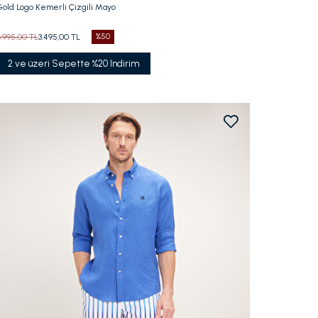
Gold Logo Kemerli Çizgili Mayo
6.995,00 TL
3.495,00 TL
%50
2 ve üzeri Sepette %20 Indirim