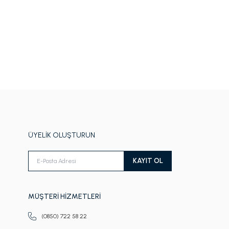
ÜYELİK OLUŞTURUN
KAYIT OL
MÜŞTERİ HİZMETLERİ
(0850) 722 58 22