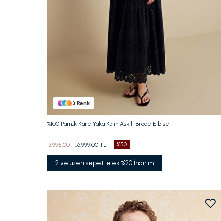
Beden Seç
34
36
38
40
3
Renk
%100 Pamuk Kare Yaka Kalın Askılı Brode Elbise
13.995,00 TL
6.999,00 TL
%50
2 ve üzeri sepette ek %20 İndirim