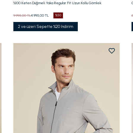
%100 Keten Düğmeli Yaka Regular Fit Uzun Kollu Gömlek
9.995,00 TL
4.995,00 TL
%50
2 ve üzeri Sepette %20 Indirim