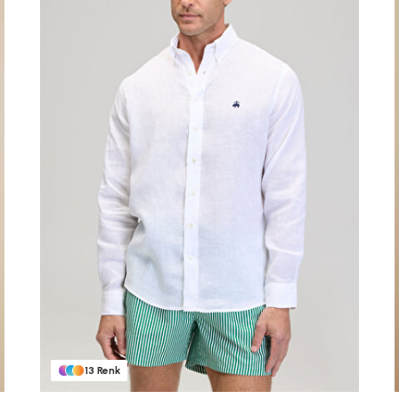
Beden Seç
XL
S
M
L
XL
XXL
13
Renk