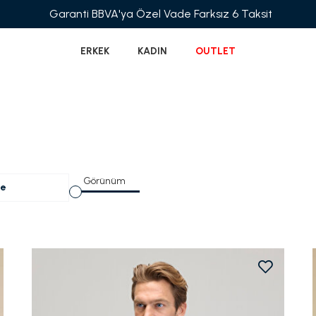
Garanti BBVA'ya Özel Vade Farksız 6 Taksit
ERKEK
KADIN
OUTLET
Görünüm
le