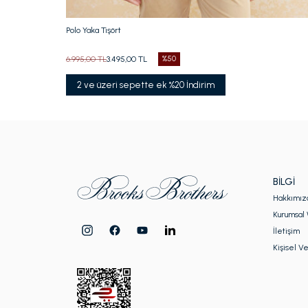
Polo Yaka Tişört
6.995,00 TL
3.495,00 TL
%50
2 ve üzeri sepette ek %20 İndirim
BILGI
Hakkımız
Kurumsal 
İletişim
Kişisel Ve