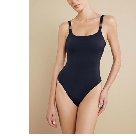
Beden Seç
XS
S
M
L