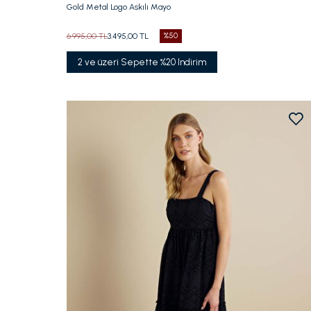
Gold Metal Logo Askılı Mayo
6.995,00 TL
3.495,00 TL
%50
2 ve üzeri Sepette %20 Indirim