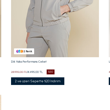
Beden Seç
42
S
M
L
XL
XXL
2
Renk
Dik Yaka Performans Ceket
28.995,00 TL
14.495,00 TL
%50
2 ve üzeri Sepette %20 Indirim