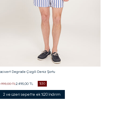
Beden Seç
S
M
L
XL
XXL
Lacivert Degrade Çizgili Deniz Şortu
4.995,00 TL
2.495,00 TL
%50
2 ve üzeri sepette ek %20 İndirim