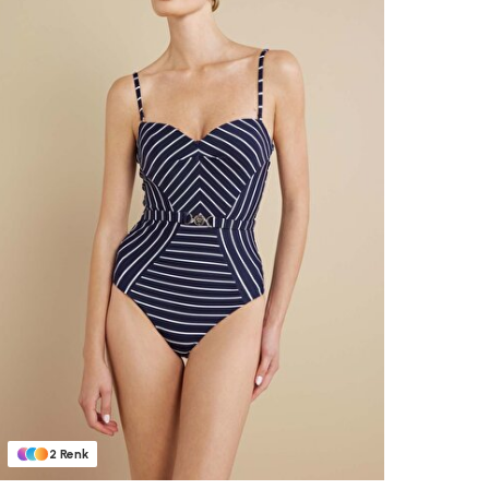
Beden Seç
XS
S
M
L
XL
3XL
2
Renk