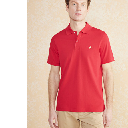
Beden Seç
XS
S
M
L