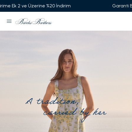
Garanti BBVA'ya Özel Vade Farksız 6 Taksit